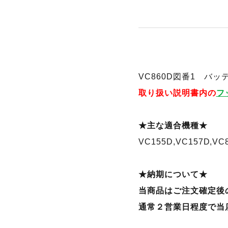
VC860D図番1 バ
取り扱い説明書内の
フ
★主な適合機種★
VC155D,VC157D,VC
★納期について★
当商品はご注文確定後
通常２営業日程度で当