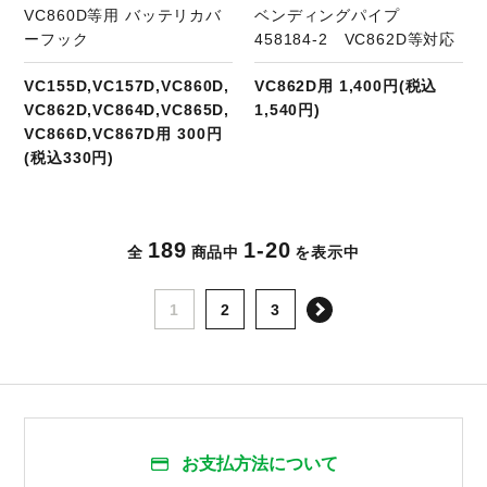
VC860D等用 バッテリカバ
ベンディングパイプ
ーフック
458184-2 VC862D等対応
VC155D,VC157D,VC860D,
VC862D用 1,400円(税込
VC862D,VC864D,VC865D,
1,540円)
VC866D,VC867D用 300円
(税込330円)
189
1-20
全
商品中
を表示中
次へ
1
2
3
お支払方法について