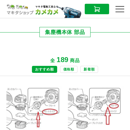
CART
MENU
集塵機本体 部品
189
全
商品
おすすめ順
価格順
新着順
商品ページへ