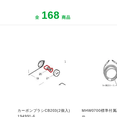
168
全
商品
ジへ
商品ページへ
商
カーボンブラシCB203(2個入)
MHW0700標準付
194991-6
ｍ