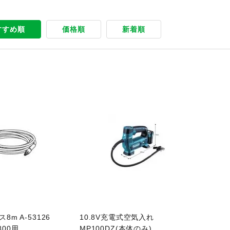
すすめ順
価格順
新着順
商品ページへ
m A-53126
10.8V充電式空気入れ
800用
MP100DZ(本体のみ)