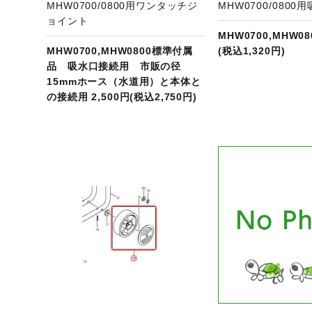
MHW0700/0800用ワンタッチジ
MHW0700/080
ョイント
MHW0700,MHW08
MHW0700,MHW0800標準付属
(税込1,320円)
品 吸水口接続用 市販の径
15mmホース（水道用）と本体と
の接続用 2,500円(税込2,750円)
ジへ
商品ページへ
商