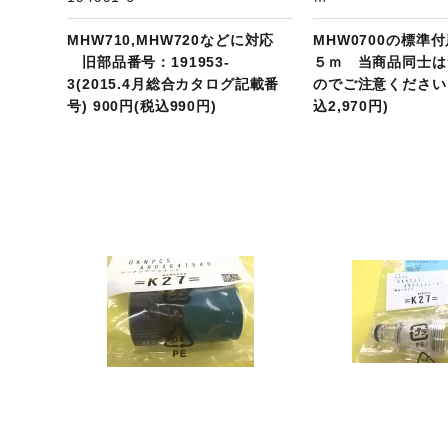
MHW710,MHW720などに対応
MHW0700の標準
旧部品番号：191953-
５ｍ 当商品同士は
3(2015.4月総合カタログ記載番
のでご注意ください 2
号) 900円(税込990円)
込2,970円)
ジへ
商品ページへ
商