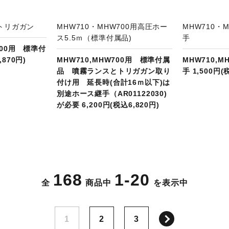
用トリガガン
MHW710・MHW700用高圧ホー
MHW710・
ス5.5ｍ（標準付属品)
手
800用 標準付
,870円)
MHW710,MHW700用 標準付属
MHW710,
品 噴霧ランスとトリガガン取り
手 1,500円(
付け用 延長時(合計16ｍ以下)は
別途ホース継手（AR01122030)
が必要 6,200円(税込6,820円)
168
1-20
全
商品中
を表示中
次へ
1
2
3