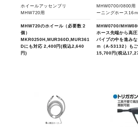
ホイールアッセンブリ
MHW0700/080
MHW720用
ーニングホース16ｍ 
MHW720のホイール（必要数２
MHW0700/MHW
個）
ホース先端から高圧
MKR0250H,MUR360D,MUR361
パイプの中を進みな
Dにも対応 2,400円(税込2,640
ｍ（A-53132）も
円)
15,700円(税込17,2
ジへ
商品ページへ
商