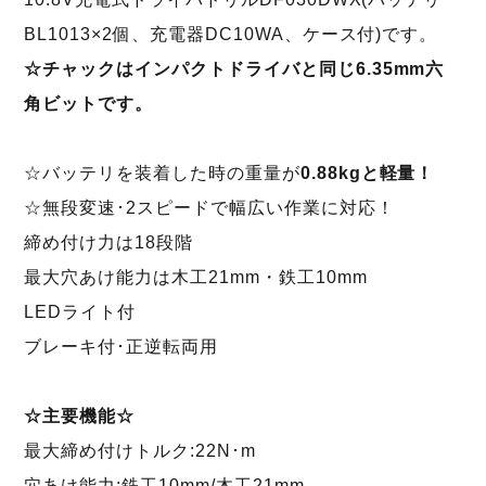
BL1013×2個、充電器DC10WA、ケース付)です。
☆チャックはインパクトドライバと同じ6.35mm六
角ビットです。
☆バッテリを装着した時の重量が
0.88kgと軽量！
☆無段変速･2スピードで幅広い作業に対応！
締め付け力は18段階
最大穴あけ能力は木工21mm・鉄工10mm
LEDライト付
ブレーキ付･正逆転両用
☆主要機能☆
最大締め付けトルク:22N･m
穴あけ能力:鉄工10mm/木工21mm