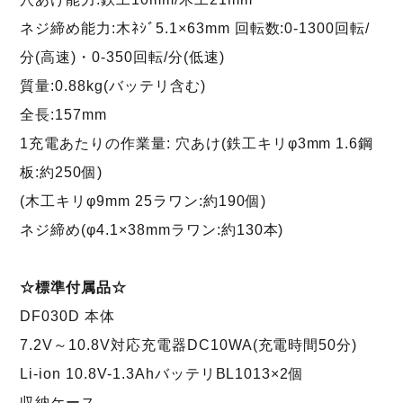
ネジ締め能力:木ﾈｼﾞ5.1×63mm
回転数:0-1300回転/
分(高速)・0-350回転/分(低速)
質量:0.88kg(バッテリ含む)
全長:157mm
1充電あたりの作業量: 穴あけ(鉄工キリφ3mm 1.6鋼
板:約250個)
(木工キリφ9mm 25ラワン:約190個)
ネジ締め(φ4.1×38mmラワン:約130本)
☆標準付属品☆
DF030D 本体
7.2V～10.8V対応充電器DC10WA(充電時間50分)
Li-ion 10.8V-1.3AhバッテリBL1013×2個
収納ケース