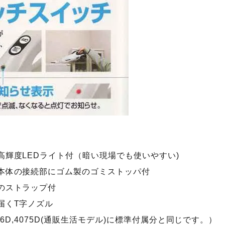
高輝度LEDライト付（暗い現場でも使いやすい)
本体の接続部にゴム製のゴミストッパ付
のストラップ付
届くT字ノズル
76D,4075D(通販生活モデル)に標準付属分と同じです。）