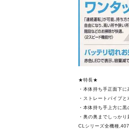
★特長★
・本体持ち手正面下に
・ストレートパイプと
・本体持ち手上方に黒
・奥の奥までしっかり
CLシリーズ全機種,40