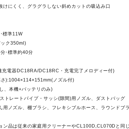
抜けにくく、グラグラしない斜めカットの吸込み口
･標準11W
ック350ml)
分･標準約40分
速充電器DC18RA/DC18RC・充電完了メロディー付)
:1004×114×151mm(ノズル付)
ルなし、本機+バッテリのみ)
・ストレートパイプ・サッシ(隙間)用ノズル、ダストバッグ
ん用ノズル、棚ブラシ、フレキシブルホース、ラウンドブ
ン品は従来の家庭用クリーナーやCL100D,CL070Dと