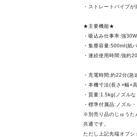
・ストレートパイプが
★主要機能★
・吸込み仕事率:強30W
・集塵容量:500ml(紙パ
・連続使用時間:強約20
・充電時間:約22分(急
・本機寸法(長さ×幅×高さ)
・質量:1.5kg(ノズ
・標準付属品:ノズル
※別売り品のじゅうた
共通です。
ただし上記先端オプショ