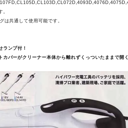
107FD,CL105D,CL103D,CL072D,4093D,4076D,4075D,
す。
ッグは共通して使用可能です。
せランプ付！
トカバーがクリーナー本体から離れずくっついたままで開