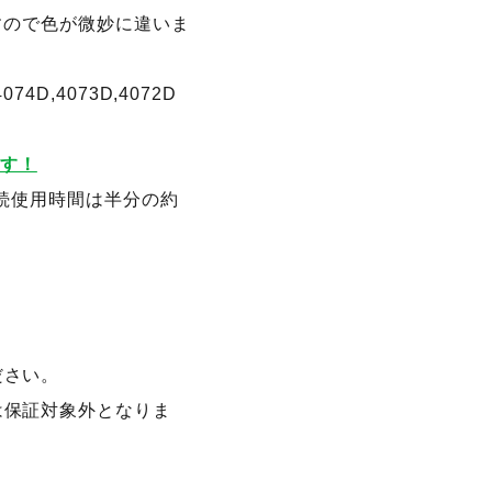
りますので色が微妙に違いま
4074D,4073D,4072D
です！
分、連続使用時間は半分の約
ださい。
は保証対象外となりま