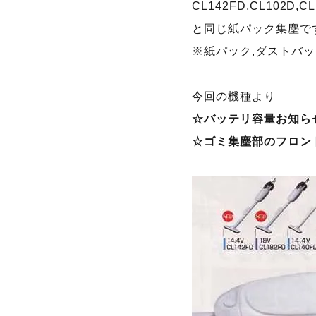
CL142FD,CL102D,CL
と同じ紙パック集塵で
※紙パック,ダストバ
今回の機種より
☆バッテリ容量お知ら
☆ゴミ集塵部のフロン