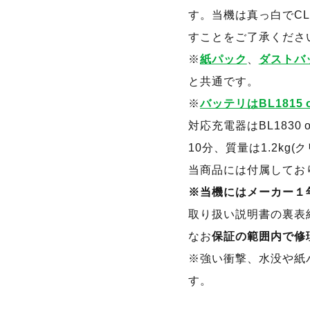
す。当機は真っ白でCL18
すことをご了承くださ
※
紙パック
、
ダストバ
と共通です。
※
バッテリはBL1815 o
対応充電器はBL1830 
10分、質量は1.2kg(ク
当商品には付属してお
※当機にはメーカー１
取り扱い説明書の裏表
なお
保証の範囲内で修
※強い衝撃、水没や紙
す。