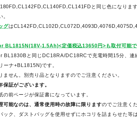
0FD,CL142FD,CL140FD,CL141FDと同じ色にな
い。
ッグ
はCL142FD,CL102D,CL072D,4093D,4076D,4075D,
r BL1815N(18V-1.5Ah)<定価税込13650円>も取付可能
or BL1830Bと同じDC18RA/DC18RCで充電時間15
リーナ+BL1815N)です。
りません。別売り品となりますのでご注意ください。
年保証がございます。
紙の前ページが保証書になっています。
理可能なのは、通常使用時の故障に限ります
のでご注意く
パック、ダストバッグを使用せずにホコリを詰まらせた等