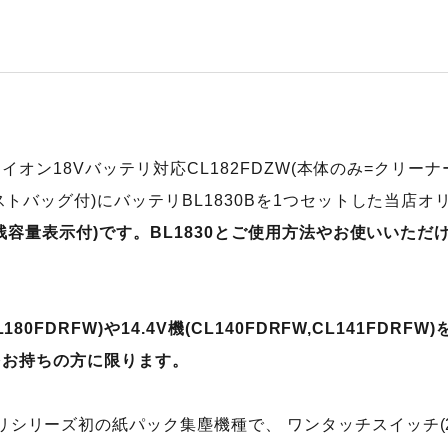
ウムイオン18Vバッテリ対応CL182FDZW(本体のみ=クリーナー
ダストバッグ付)にバッテリBL1830Bを1つセットした当店
B(残容量表示付)です。BL1830とご使用方法やお使いいた
80FDRFW)や14.4V機(CL140FDRFW,CL141FDRF
RCをお持ちの方に限ります。
リシリーズ初の紙パック集塵機種で、 ワンタッチスイッチ(