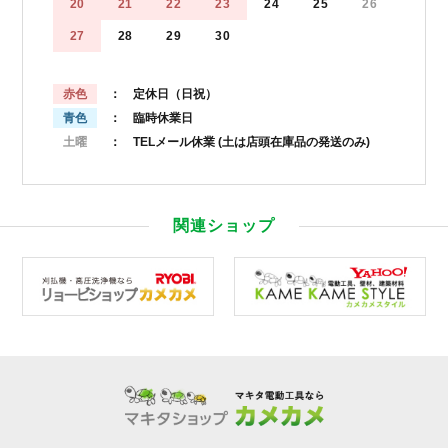
20
21
22
23
24
25
26
27
28
29
30
赤色
： 定休日（日祝）
青色
： 臨時休業日
土曜
： TELメール休業
(土は店頭在庫品の発送のみ)
関連ショップ