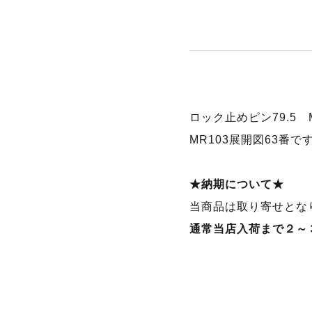
ロック止めピン79.5 MR
MR103展開図63番で
★納期について★
当商品は取り寄せとな
通常当店入荷まで２～