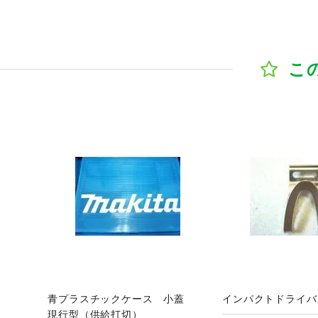
こ
ジへ
商品ページへ
商
青プラスチックケース 小蓋
インパクトドライバ
現行型（供給打切）