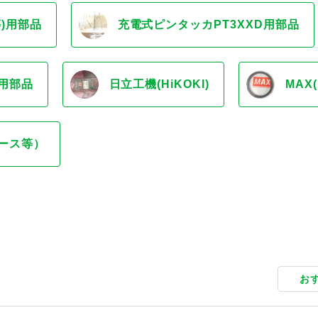
等)用部品
充電式ピンタッカPT3XXD用部品
)用部品
日立工機(HiKOKI)
MAX
ース等）
お