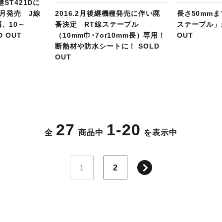
継ST421Dに
3月発売 J線
2016.2月後継機種発売に伴い廃
長さ50mm
、10～
番決定 RT線ステープル
ステープル」
D OUT
（10mm巾･7or10mm長）専用！
OUT
断熱材や防水シートに！ SOLD
OUT
27
1-20
全
商品中
を表示中
次へ
1
2