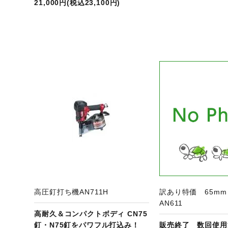
21,000円(税込23,100円)
ジへ
商品ページへ
商
高圧釘打ち機AN711H
訳あり特価 65mm
AN611
高耐久＆コンパクトボディ CN75
釘・N75釘をパワフル打込み！
販売終了 数回使用