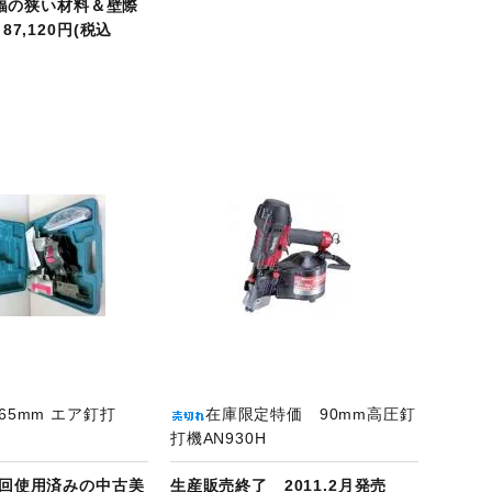
）幅の狭い材料＆壁際
7,120円(税込
商品ページへ
65mm エア釘打
在庫限定特価 90mm高圧釘
打機AN930H
回使用済みの中古美
生産販売終了 2011.2月発売