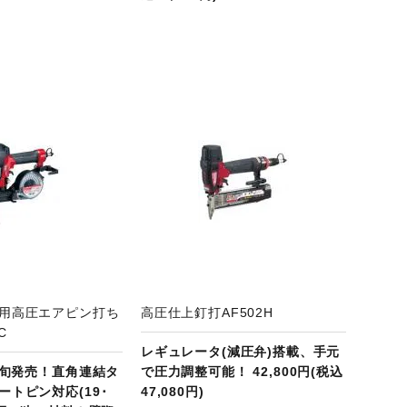
商品ページへ
用高圧エアピン打ち
高圧仕上釘打AF502H
C
レギュレータ(減圧弁)搭載、手元
月下旬発売！直角連結タ
で圧力調整可能！ 42,800円(税込
ートピン対応(19･
47,080円)