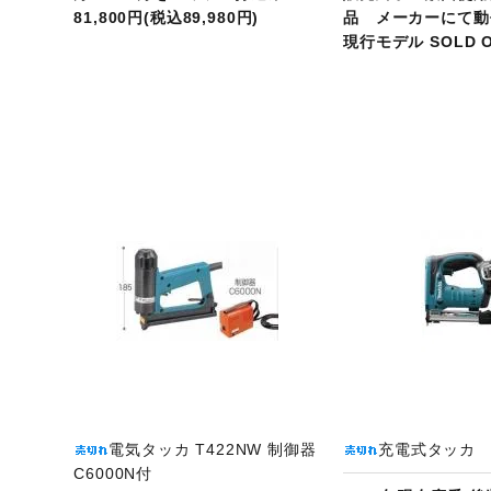
81,800円(税込89,980円)
品 メーカーにて
現行モデル SOLD 
ジへ
商品ページへ
商
電気タッカ T422NW 制御器
充電式タッカ S
C6000N付