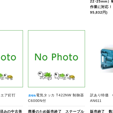
22･25mm
作業に対応！ 8
95,832円)
品ページへ
商品ページへ
 エア釘打
電気タッカ T422NW 制御器
訳あり特価 
C6000N付
AN611
済みの中古美
廃番のため販売終了 ステープル
販売終了 数