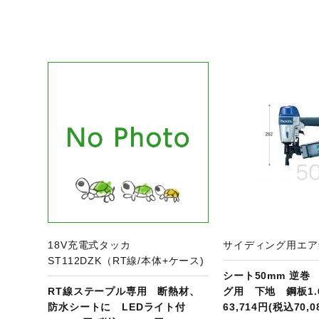
ジへ
商品ページへ
商
18V充電式タッカ
サイディング用エア釘
ST112DZK（RT線/本体+ケース)
シート50mm 逆巻
RT線ステープル専用 断熱材、
グ用 下地 鋼板1.
防水シートに LEDライト付
63,714円(税込70,0