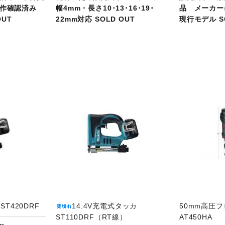
動作確認済み
幅4mm・長さ10･13･16･19･
品 メーカ
OUT
22mm対応 SOLD OUT
現行モデル SO
品ページへ
商品ページへ
T420DRF
14.4V充電式タッカ
50mm高圧
ST110DRF（RT線）
AT450HA