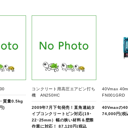
品ページへ
商品ページへ
00
コンクリート用高圧エアピン打ち
40Vmax 
機 AN250HC
FN001GRD
質量0.5kg
円)
2009年7月下旬発売！直角連結タ
40Vmaxの4
イプコンクリートピン対応(19･
74,000円(税
22･25mm）幅の狭い材料＆壁際
作業に対応！ 87,120円(税込