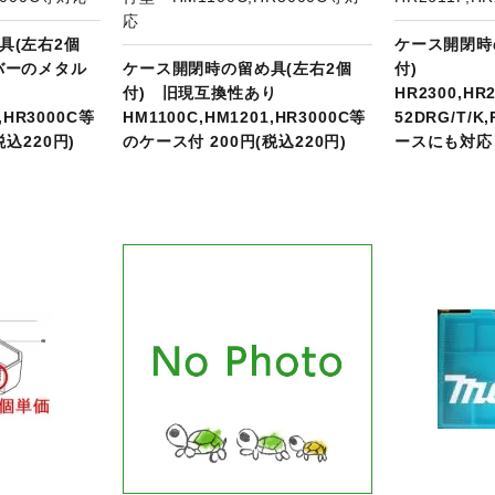
応
具(左右2個
ケース開閉時
バーのメタル
ケース開閉時の留め具(左右2個
付)
り
付) 旧現互換性あり
HR2300,HR
,HR3000C等
HM1100C,HM1201,HR3000C等
52DRG/T/K
税込220円)
のケース付 200円(税込220円)
ースにも対応 
品ページへ
商品ページへ