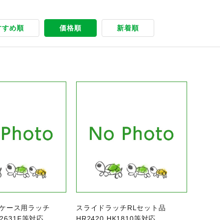
すすめ順
価格順
新着順
商品ページへ
クケース用ラッチ
スライドラッチRLセット品
R2631F等対応
HR2420,HK1810等対応