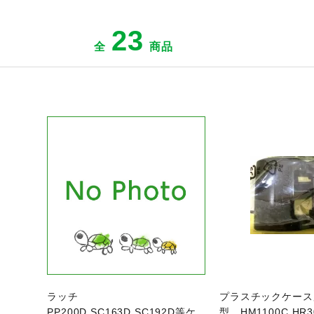
23
全
商品
ジへ
商品ページへ
商
ラッチ
プラスチックケース
PP200D,SC163D,SC192D等ケ
型 HM1100C,HR