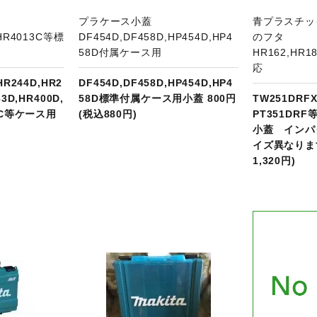
プラケース小蓋
青プラスチッ
,HR4013C等標
DF454D,DF458D,HP454D,HP4
のフタ
58D付属ケース用
HR162,HR1
応
HR244D,HR2
DF454D,DF458D,HP454D,HP4
63D,HR400D,
58D標準付属ケース用小蓋 800円
TW251DRFX
12C等ケース用
(税込880円)
PT351DR
小蓋 インパ
イズ異なります
1,320円)
品ページへ
商品ページへ