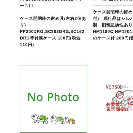
ース用
ケース開閉時の留め
ケース開閉時の留め具(左右2個あ
付) 現行品はシル
り)
製 旧現互換性あ
PP200DRG,SC163DRG,SC162
HM1100C,HM1201
DRG等付属ケース 100円(税込
のケース付 200円(
110円)
ジへ
商品ページへ
商