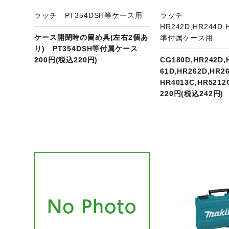
ラッチ PT354DSH等ケース用
ラッチ
HR242D,HR244D
ケース開閉時の留め具(左右2個あ
準付属ケース用
り) PT354DSH等付属ケース
200円(税込220円)
CG180D,HR242D,
61D,HR262D,HR2
HR4013C,HR52
220円(税込242円)
ジへ
商品ページへ
商