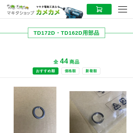
CART
MENU
TD172D・TD162D用部品
44
全
商品
おすすめ順
価格順
新着順
商品ページへ