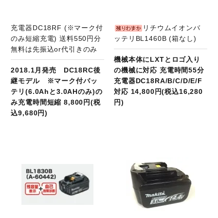
充電器DC18RF (※マーク付
リチウムイオンバ
のみ短縮充電) 送料550円分
ッテリBL1460B (箱なし)
無料は先振込or代引きのみ
機械本体にLXTとロゴ入り
2018.1月発売 DC18RC後
の機械に対応 充電時間55分
継モデル ※マーク付バッ
充電器DC18RA/B/C/D/E/F
テリ(6.0Ahと3.0AHのみ)の
対応 14,800円(税込16,280
み充電時間短縮 8,800円(税
円)
込9,680円)
商品ページへ