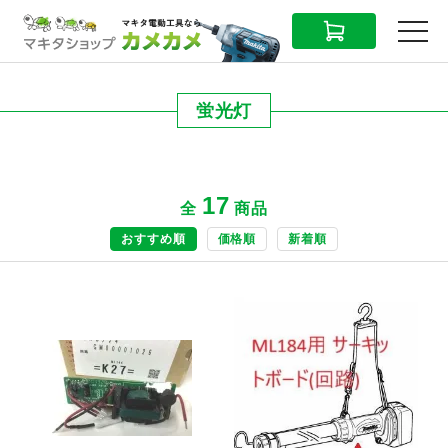
CART
MENU
蛍光灯
17
全
商品
おすすめ順
価格順
新着順
商品ページへ