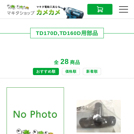
CART
MENU
TD170D,TD160D用部品
28
全
商品
おすすめ順
価格順
新着順
商品ページへ