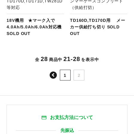
TD170D,TD171D,TW281D
ンマーケースコンプリート
等対応
（供給打切）
18V機用 ★マーク入で
TD160D,TD170D用 メー
4.0Ah/5.0Ah/6.0Ah対応機
カー供給打ち切り SOLD
SOLD OUT
OUT
28
21-28
全
商品中
を表示中
前へ
1
2
お支払方法について
先振込